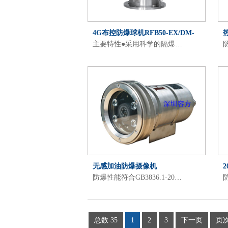
4G布控防爆球机RFB50-EX/DM-
主要特性●采用科学的隔爆…
防
2…
无感加油防爆摄像机
防爆性能符合GB3836.1-20…
防
总数 35
1
2
3
下一页
页次