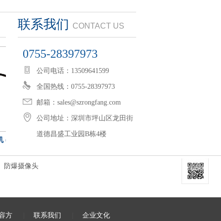
联系我们
CONTACT US
0755-28397973
公司电话：13509641599
全国热线：0755-28397973
邮箱：sales@szrongfang.com
公司地址：深圳市坪山区龙田街
道德昌盛工业园B栋4楼
3…
200万网络高清红外防爆摄像…
400万网络高清
防爆摄像头
容方
|
联系我们
|
企业文化