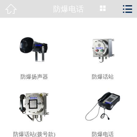



防爆电话
首页

公司简介
新闻动态
产品展示
工程案例
防爆扬声器
防爆话站
资质荣誉
服务支持
关于容方
防爆话站(拨号款)
防爆电话
联系我们