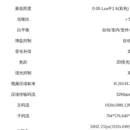
0.05 Lux/F1.6(
)
最低照度
彩色
信噪比
＞
白平衡
自动/室内/室外
增益控制
自动
背光补偿
20
倍光
焦距
强光抑制
视频压缩标准
H.265/H
32Kbp
压缩传输码流
主码流
1920x1080,12
子码流
704*576,640
50HZ:25fps(1920x1080