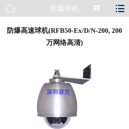



防爆球机
首页

公司简介
防爆高速球机(RFB50-Ex/D/N-200, 200
新闻动态
万网络高清)
产品展示
工程案例
资质荣誉
服务支持
关于容方
联系我们