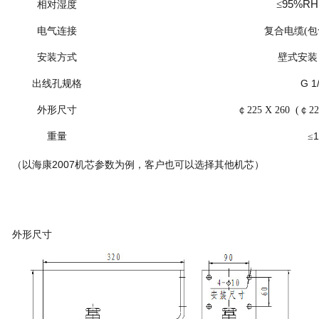
95%RH
≤
相对湿度
电气连接
复合电缆(包
安装方式
壁式安装 
G 1/
出线孔规格
外形尺寸
￠225 X 260 (￠
重量
≤
（以海康2007机芯参数为例，客户也可以选择其他机芯）
外形尺寸