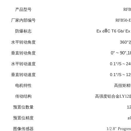
产品型号
RFB
厂家内部编号
RFB50-E
Ⅱ
Ex d
C T6 Gb/ Ex
防爆标志
360°
水平转动角度
0° ~ 90°,1
垂直转动角度
0.1°/S ~ 24
水平转动速度
0.1°/S ~ 12
垂直转动速度
电机特性
高扭矩精
传动结构
高强度铝合金LY1
1
预置位数量
±
预置位精度
图像传感器
1/2.8" Progre