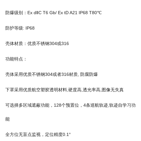
防爆级别：Ex dⅡC T6 Gb/ Ex tD A21 IP68 T80℃
防护等级: IP68
壳体材质：优质不锈钢304或316
功能特点：
壳体采用优质不锈钢304或者316材质, 防腐防爆
下罩采用优质航空塑胶透明材料,硬度高,透光率高,图像无失真
可选择多区域遮蔽功能，128个预置位，4条巡航轨迹,轨迹自学习功
能
全方位无盲点监视，定位精度0.1°