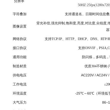
分辨率
50HZ:25fps(1280x720
字符叠加
支持通道名、日期时间信息叠
背光补偿,强光抑制,饱和度,亮度,对比度,尖锐度,
图像设置
器
网络协议
支持TCP/IP、HTTP、DHCP、DNS、RTP/
接口协议
支持ONVIF，PSIA,CG
通用功能
防闪烁，多码流，
制造材质
优质304不锈钢 
AC220V / AC24V 
供电电压
工作电流
≤20
-25
60
环境温度
℃～
℃（环境低
86~
大气压力