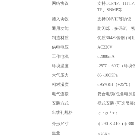
网络协议
支持
TCP/IP
、
HTTP
TP
、
SNMP
等
接入协议
支持
ONVIF
等协议
通用功能
防闪烁，多码流，
制造材质
优质
304
不锈钢
(
可
供电电压
AC220V
工作电流
≤
2000mA
环境温度
-25
℃～
60
℃（环境
大气压力
86~106KPa
相对湿度
≤
95%RH
（
+25
℃）
电气连接
复合电缆
(
包含电源
安装方式
壁式安装
(
可选吊装
出线孔规格
’
G 1/2
* 1
外形尺寸
￠
290 X 410 (
￠
380
重量
≤
26Kg