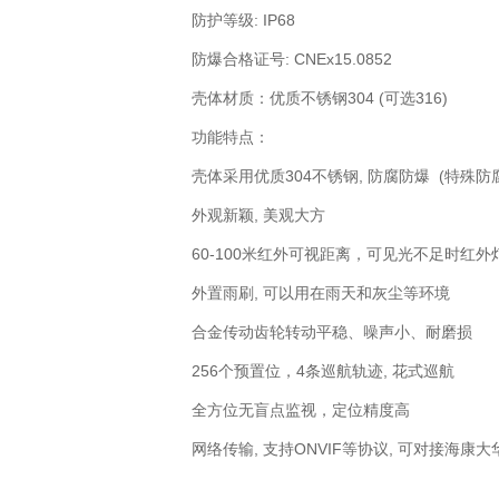
防护等级: IP68
防爆合格证号: CNEx15.0852
壳体材质：优质不锈钢304 (可选316)
功能特点：
壳体采用优质304不锈钢, 防腐防爆 (特殊防
外观新颖, 美观大方
60-100米红外可视距离，可见光不足时红
外置雨刷, 可以用在雨天和灰尘等环境
合金传动齿轮转动平稳、噪声小、耐磨损
256个预置位，4条巡航轨迹, 花式巡航
全方位无盲点监视，定位精度高
网络传输, 支持ONVIF等协议, 可对接海康大