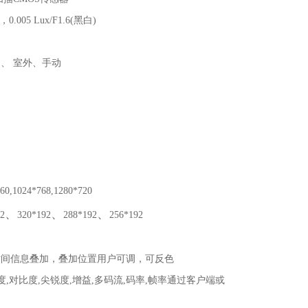
，
0.005 Lux/F1.6(
黑白
)
内、
室外、手动
0,1024*768,1280*720
、
、
、
2
320*192
288*192
256*192
时间信息叠加，叠加位置用户可调，可反色
度
,
对比度
,
尖锐度
,
增益
,
多码流
,
码率
,
帧率通过客户端或