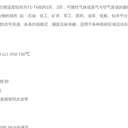
，引燃温度组别为T1-T6组的1区、2区，可燃性气体或蒸气与空气形成
尘混合物的场所, 如：石油、化工、矿井、军工、医药、油库、轮船、钻井
、防信号浪涌、多条扫描模式，捕捉目标准确，适用于各种面积区域活动
℃
D A21 IP68 T80
度
/
秒
机
配装精密同步皮带
扫描
CMOS
传感器