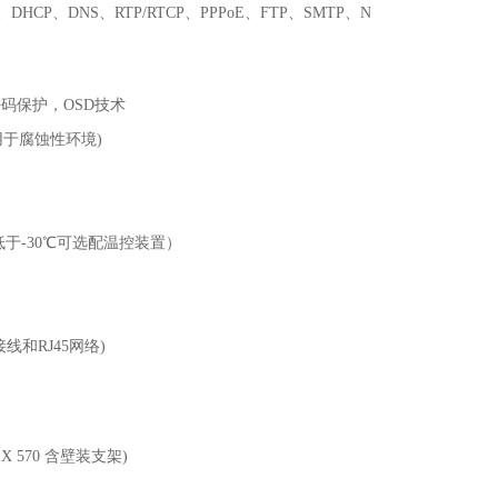
、
DHCP
、
DNS
、
RTP/RTCP
、
PPPoE
、
FTP
、
SMTP
、
N
密码保护，
OSD
技术
用于腐蚀性环境
)
低于
-30
℃可选配温控装置）
接线和
RJ45
网络
)
)
 X 570
含壁装支架
)