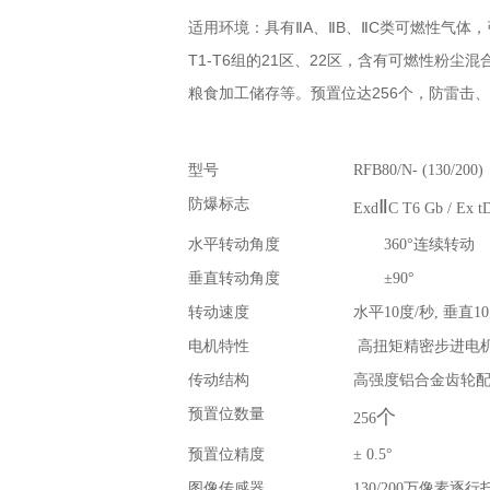
适用环境：具有ⅡA、ⅡB、ⅡC类可燃性气体
T1-T6组的21区、22区，含有可燃性粉
粮食加工储存等。预置位达256个，防雷击
型号
RFB80/N- (130/200)
防爆标志
Ⅱ
Exd
C T6 Gb / Ex t
水平转动角度
360
°连续转动
垂直转动角度
±
90
°
转动速度
水平
10
度
/
秒
,
垂直
10
电机特性
高扭矩精密步进电
传动结构
高强度铝合金齿轮
预置位数量
个
256
预置位精度
±
0.5
°
图像传感器
130/200
万像素逐行